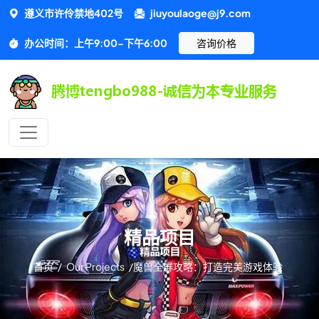
遵义市许伶禁地402号
jiuyoulaoge@j9.com
办公时间：上午9:00-下午6:00
咨询价格
精品项目
首页
/
Our Projects
/
魔兽全屏攻略：打造完美游戏体验