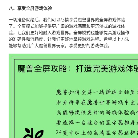
八、享受全屏游戏体验
一切准备就绪后，我们可以尽情享受魔兽世界的全屏游戏体验
了。全屏模式能够提供更广阔的游戏画面和更沉浸式的游戏体
验，让我们更好地融入游戏世界。全屏模式也能够提高游戏操作
的准确性和流畅度，让我们更好地掌控游戏进程。希望以上方法
能够帮助到广大魔兽世界玩家，享受更好的游戏体验。