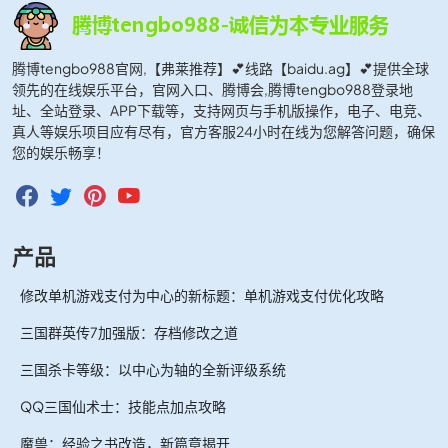
腾博tengbo988官网,【弗莱推荐】💕线路【baidu.ag】💕提供全球
领先的在线娱乐平台，官网入口、腾博会,腾博tengbo988登录地
址、全站登录、APP下载等，支持网页与手机版操作，电子、电竞、
真人等娱乐项目应有尽有，官方客服24小时在线为您解答问题，确保
您的娱乐畅享！
产品
修改单机游戏支付为中心的新标题：单机游戏支付优化攻略
三国群英传7加强版：存档修改之道
三国杀卡等级：以中心为轴的全新评级系统
QQ三国仙术士：技能点加点攻略
魔兽：经验之书改造，新篇章揭开