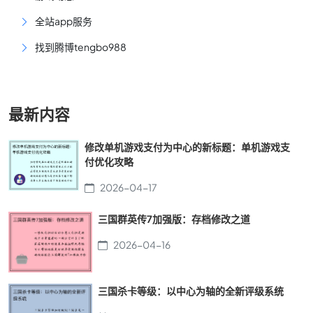
全站app服务
找到腾博tengbo988
最新内容
修改单机游戏支付为中心的新标题：单机游戏支
付优化攻略
2026-04-17
三国群英传7加强版：存档修改之道
2026-04-16
三国杀卡等级：以中心为轴的全新评级系统